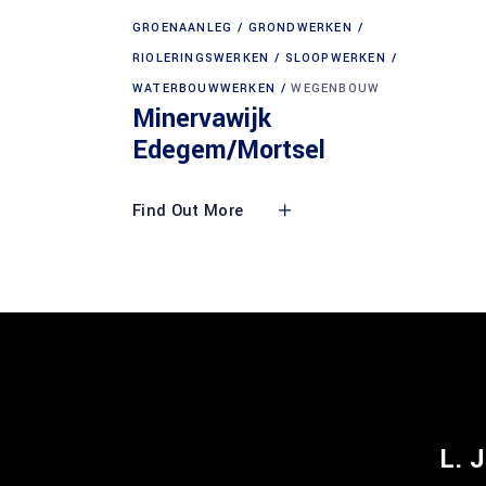
GROENAANLEG
GRONDWERKEN
RIOLERINGSWERKEN
SLOOPWERKEN
WATERBOUWWERKEN
WEGENBOUW
Minervawijk
Edegem/Mortsel
Find Out More
L. 