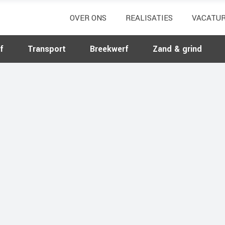
OVER ONS
REALISATIES
VACATU
f
Transport
Breekwerf
Zand & grind