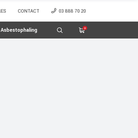
RES
CONTACT
03 888 70 20
Asbestophaling
0