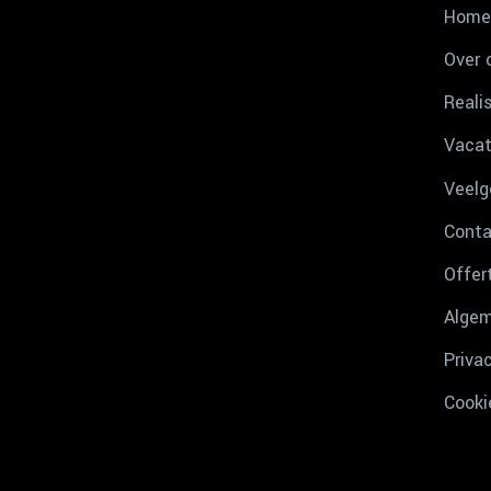
Home
Over 
Reali
Vacat
Veelg
Conta
Offer
Algem
Priva
Cooki