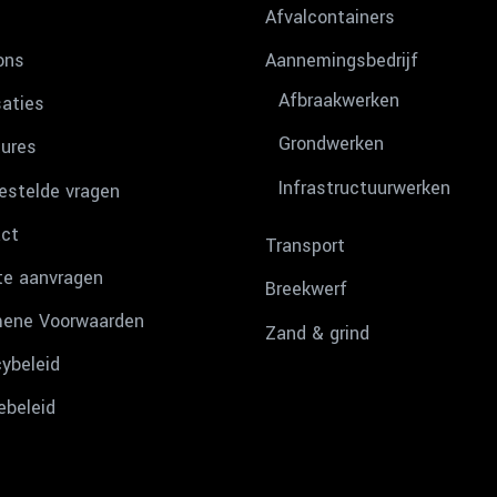
Afvalcontainers
ons
Aannemingsbedrijf
Afbraakwerken
saties
Grondwerken
ures
Infrastructuurwerken
estelde vragen
ct
Transport
te aanvragen
Breekwerf
ene Voorwaarden
Zand & grind
cybeleid
ebeleid